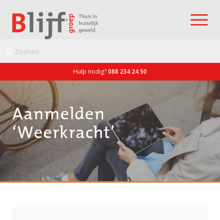
Hulp nodig?
088 234 24 50
Aanmelden
‘Weerkracht’