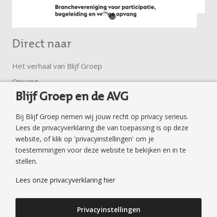
1
2
Direct naar
Het verhaal van Blijf Groep
Opvang
Blijf Groep en de AVG
Ambulante hulp
Trainingen en groepen
Bij Blijf Groep nemen wij jouw recht op privacy serieus.
Klachtenregeling
Lees de privacyverklaring die van toepassing is op deze
website, of klik op 'privacyinstellingen' om je
Privacyverklaring
toestemmingen voor deze website te bekijken en in te
Veilig surfen en mailen
stellen.
Veilig Thuis Flevoland
Lees onze privacyverklaring hier
Publicaties
Privacyinstellingen