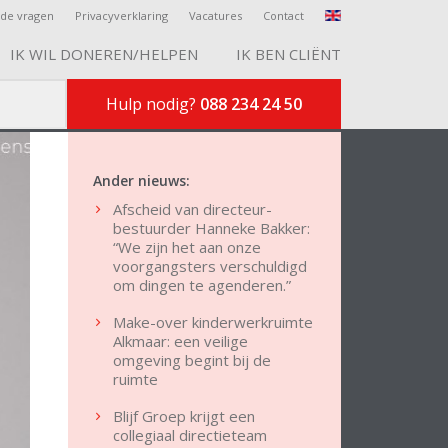
lde vragen
Privacyverklaring
Vacatures
Contact
IK WIL DONEREN/HELPEN
IK BEN CLIËNT
Hulp nodig?
088 234 24 50
Ander nieuws:
Afscheid van directeur-
bestuurder Hanneke Bakker:
“We zijn het aan onze
voorgangsters verschuldigd
om dingen te agenderen.”
Make-over kinderwerkruimte
Alkmaar: een veilige
omgeving begint bij de
ruimte
Blijf Groep krijgt een
collegiaal directieteam