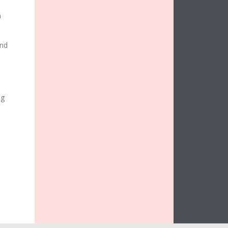
n
.
ind
ug