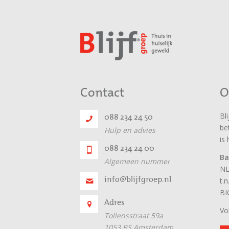
Contact
O
Bl
088 234 24 50
be
Hulp en advies
is
088 234 24 00
Ba
Algemeen nummer
NL
info@blijfgroep.nl
t.n
BI
Adres
Vo
Tollensstraat 59a
1053 RS Amsterdam