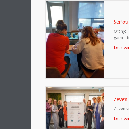
Seriou
Oranje 
game ric
Lees ve
Zeven 
Zeven v
Lees ve