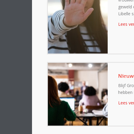
geweld o
Libelle
Lees ve
Nieuwe
Blijf Gr
hebben 
Lees ve