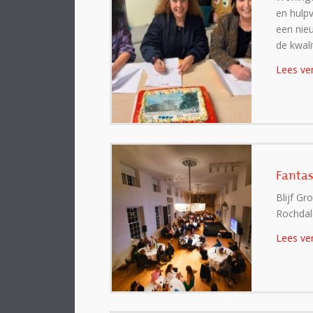
en hulpv
een nie
de kwali
Lees ve
Fantas
Blijf G
Rochdal
Lees ve