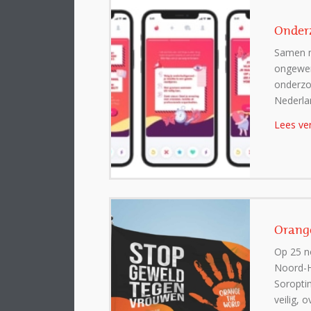
Onderz
Samen m
ongewen
onderzo
Nederla
Lees ve
Orange
Op 25 n
Noord-H
Soropti
veilig, 