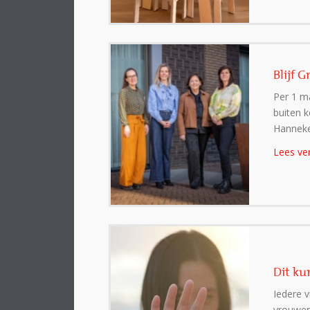
Blijf 
Per 1 ma
buiten k
Hanneke 
Lees ve
Dit ku
Iedere v
vrouwen 