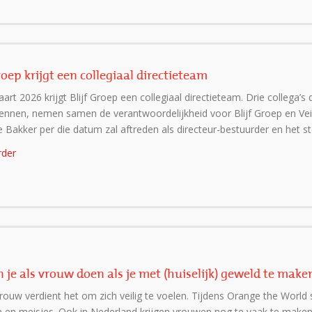
Groep krijgt een collegiaal directieteam
art 2026 krijgt Blijf Groep een collegiaal directieteam. Drie collega’s
ennen, nemen samen de verantwoordelijkheid voor Blijf Groep en Veil
Bakker per die datum zal aftreden als directeur-bestuurder en het st
rder
n je als vrouw doen als je met (huiselijk) geweld te maken
rouw verdient het om zich veilig te voelen. Tijdens Orange the World 
en meisjes. Ook in Nederland krijgen vrouwen nog te vaak te maken m