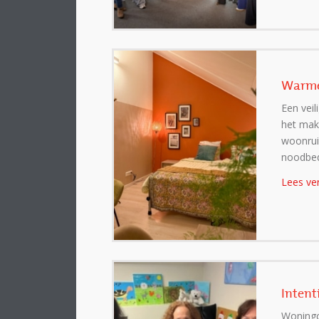
Warme 
Een veil
het mak
woonrui
noodbed
Lees ve
Intent
Woningc