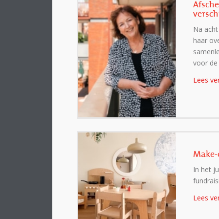
Afsche
versch
Na acht 
haar ove
samenle
voor de
Lees ve
Make-o
In het j
fundrais
Lees ve