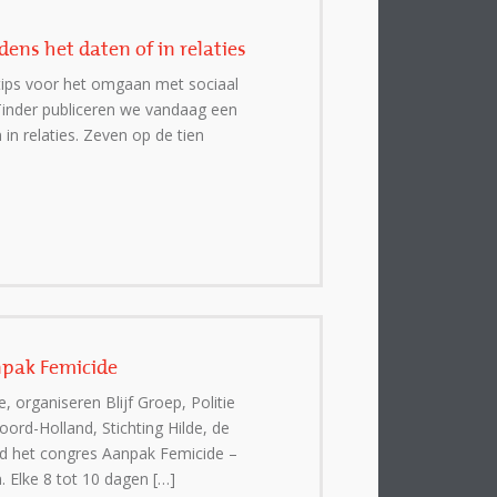
ens het daten of in relaties
tips voor het omgaan met sociaal
nder publiceren we vandaag een
n relaties. Zeven op de tien
npak Femicide
organiseren Blijf Groep, Politie
rd-Holland, Stichting Hilde, de
 het congres Aanpak Femicide –
n. Elke 8 tot 10 dagen […]