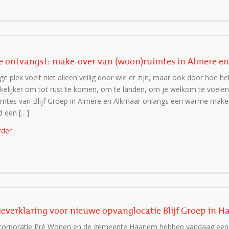
ontvangst: make-over van (woon)ruimtes in Almere e
ige plek voelt niet alleen veilig door wie er zijn, maar ook door hoe het
kelijker om tot rust te komen, om te landen, om je welkom te voele
mtes van Blijf Groep in Almere en Alkmaar onlangs een warme make-
 een […]
rder
ieverklaring voor nieuwe opvanglocatie Blijf Groep in H
orporatie Pré Wonen en de gemeente Haarlem hebben vandaag een b