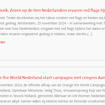
oek: Zeven op de tien Nederlanders ervaren red flags tijd
et Tinder doorbreken wij het taboe rondom red flags en bieden wij 
st gedrag. Amsterdam, 25 november 2024 – In samenwerking met Ti
ek over hoe Nederlanders omgaan met red flags tijdens het daten en i
nders ervaren ongewenst gedrag in relaties, maar slechts […]
rder
 the World Nederland start campagne met congres Aa
ovember 2024, de officiële aftrap van de Orange the World Campagne, 
olland, Openbaar Ministerie, Veilig Thuis, Vrouwenopvang Kop van Noo
misten in Noord-Holland, gemeente Alkmaar en UN Women Nederland
overal en altijd. Samen willen zij intieme terreur en femicide voorkome