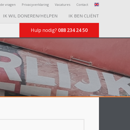
lde vragen
Privacyverklaring
Vacatures
Contact
IK WIL DONEREN/HELPEN
IK BEN CLIËNT
Hulp nodig?
088 234 24 50