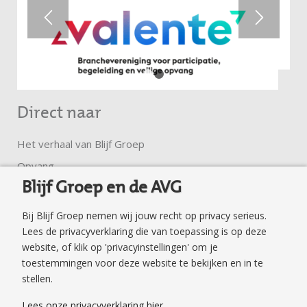
1
2
Direct naar
Het verhaal van Blijf Groep
Opvang
Blijf Groep en de AVG
Ambulante hulp
Trainingen en groepen
Bij Blijf Groep nemen wij jouw recht op privacy serieus.
Klachtenregeling
Lees de privacyverklaring die van toepassing is op deze
website, of klik op 'privacyinstellingen' om je
Privacyverklaring
toestemmingen voor deze website te bekijken en in te
Veilig surfen en mailen
stellen.
Veilig Thuis Flevoland
Lees onze privacyverklaring hier