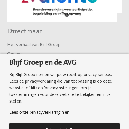
1
2
Direct naar
Het verhaal van Blijf Groep
Opvang
Blijf Groep en de AVG
Ambulante hulp
Trainingen en groepen
Bij Blijf Groep nemen wij jouw recht op privacy serieus.
Klachtenregeling
Lees de privacyverklaring die van toepassing is op deze
website, of klik op 'privacyinstellingen' om je
Privacyverklaring
toestemmingen voor deze website te bekijken en in te
Veilig surfen en mailen
stellen.
Veilig Thuis Flevoland
Lees onze privacyverklaring hier
Publicaties