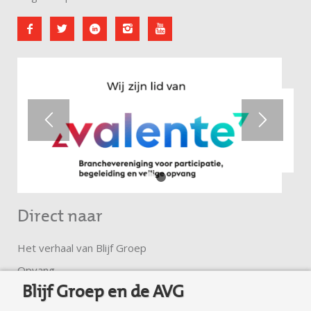
1
2
Direct naar
Het verhaal van Blijf Groep
Opvang
Blijf Groep en de AVG
Ambulante hulp