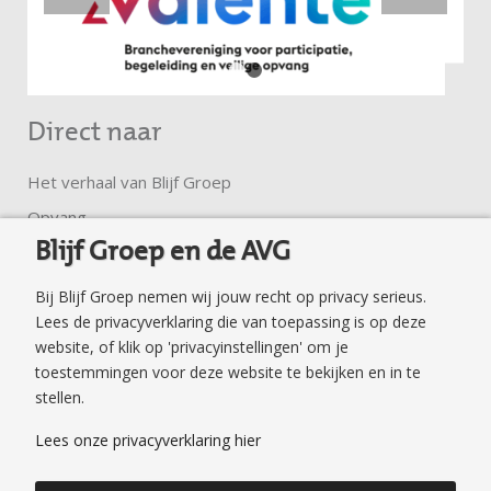
1
2
Direct naar
Het verhaal van Blijf Groep
Opvang
Blijf Groep en de AVG
Ambulante hulp
Trainingen en groepen
Bij Blijf Groep nemen wij jouw recht op privacy serieus.
Lees de privacyverklaring die van toepassing is op deze
Klachtenregeling
website, of klik op 'privacyinstellingen' om je
Privacyverklaring
toestemmingen voor deze website te bekijken en in te
Veilig surfen en mailen
stellen.
Veilig Thuis Flevoland
Lees onze privacyverklaring hier
Publicaties