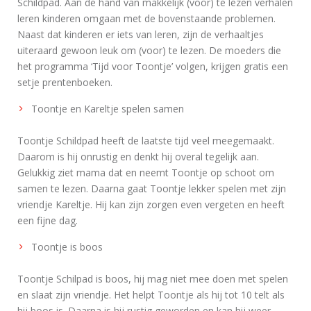
Schildpad. Aan de hand van makkelijk (voor) te lezen verhalen
leren kinderen omgaan met de bovenstaande problemen.
Naast dat kinderen er iets van leren, zijn de verhaaltjes
uiteraard gewoon leuk om (voor) te lezen. De moeders die
het programma ‘Tijd voor Toontje’ volgen, krijgen gratis een
setje prentenboeken.
Toontje en Kareltje spelen samen
Toontje Schildpad heeft de laatste tijd veel meegemaakt.
Daarom is hij onrustig en denkt hij overal tegelijk aan.
Gelukkig ziet mama dat en neemt Toontje op schoot om
samen te lezen. Daarna gaat Toontje lekker spelen met zijn
vriendje Kareltje. Hij kan zijn zorgen even vergeten en heeft
een fijne dag.
Toontje is boos
Toontje Schilpad is boos, hij mag niet mee doen met spelen
en slaat zijn vriendje. Het helpt Toontje als hij tot 10 telt als
hij boos is. Daarna is hij rustig geworden en kan hij weer