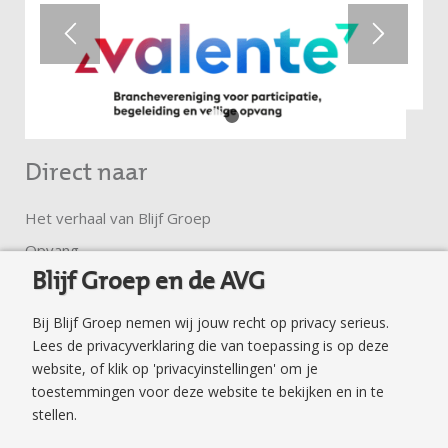
1
2
Direct naar
Het verhaal van Blijf Groep
Opvang
Blijf Groep en de AVG
Ambulante hulp
Trainingen en groepen
Bij Blijf Groep nemen wij jouw recht op privacy serieus.
Klachtenregeling
Lees de privacyverklaring die van toepassing is op deze
website, of klik op 'privacyinstellingen' om je
Privacyverklaring
toestemmingen voor deze website te bekijken en in te
Veilig surfen en mailen
stellen.
Veilig Thuis Flevoland